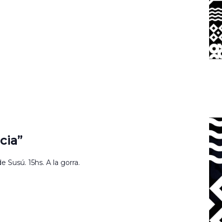
cia”
 Susú. 15hs. A la gorra.