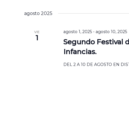
por
Seleccionar
Navegación
palabra
la
agosto 2025
Clave.
fecha.
agosto 1, 2025
-
agosto 10, 2025
VIE
1
Segundo Festival 
Infancias.
DEL 2 A 10 DE AGOSTO EN DI