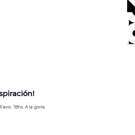
piración!
vio. 18hs. A la gorra.