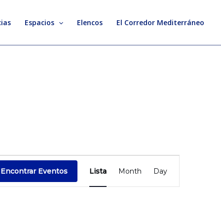
ias
Espacios
Elencos
El Corredor Mediterráneo
Evento
Encontrar Eventos
Lista
Month
Day
Vistas
de
Navegación