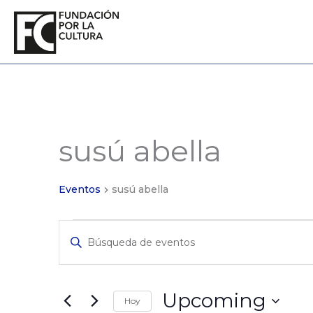
Ir
al
contenido
susú abella
Eventos
Eventos
susú abella
Eventos
Ingrese
de
La
Búsqueda
Clave.
y
Búsqueda
de
Vistas
Upcoming
Hoy
Eventos
de