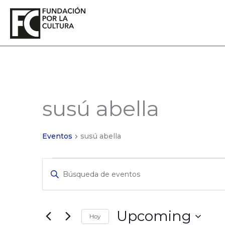
Ir
al
contenido
susú abella
Eventos
Eventos
susú abella
Eventos
Ingrese
de
La
Búsqueda
Clave.
y
Búsqueda
de
Vistas
Upcoming
Hoy
Eventos
de