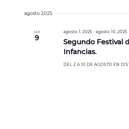
por
Seleccionar
Navegación
palabra
la
agosto 2025
Clave.
fecha.
agosto 1, 2025
-
agosto 10, 2025
SÁB
9
Segundo Festival 
Infancias.
DEL 2 A 10 DE AGOSTO EN DI