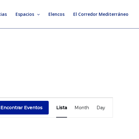
ias
Espacios
Elencos
El Corredor Mediterráneo
Evento
Encontrar Eventos
Lista
Month
Day
Vistas
de
Navegación