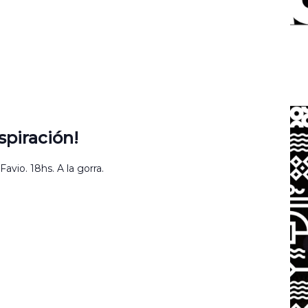
piración!
vio. 18hs. A la gorra.