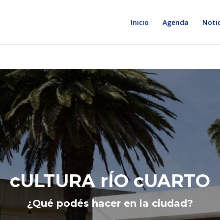
B
u
Inicio
Agenda
Notic
s
c
a
r
cULTURA rÍO cUARTO
¿Qué podés hacer en la ciudad?