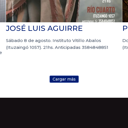
JOSÉ LUIS AGUIRRE
P
Sábado 8 de agosto. Instituto Vitillo Abalos
Do
(Ituzaingó 1057). 21hs. Anticipadas 3584848851
(I
e
Cargar más