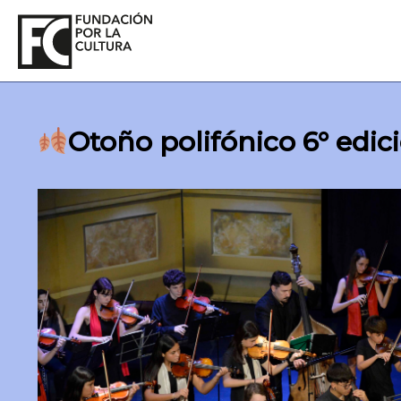
Ir
al
contenido
Otoño polifónico 6° edic