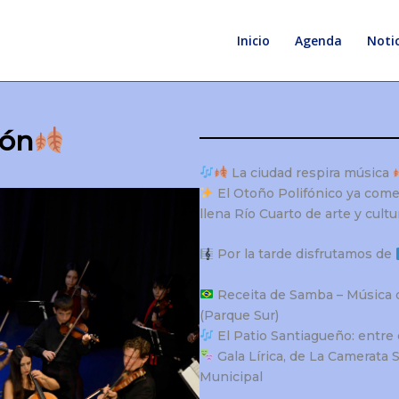
Inicio
Agenda
Notic
ión
La ciudad respira música
El Otoño Polifónico ya comenz
llena Río Cuarto de arte y cult
Por la tarde disfrutamos de
Receita de Samba – Música de
(Parque Sur)
El Patio Santiagueño: entre 
Gala Lírica, de La Camerata 
Municipal