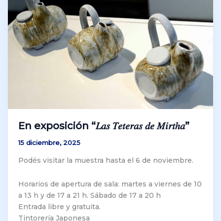
En exposición “𝐿𝑎𝑠 𝑇𝑒𝑡𝑒𝑟𝑎𝑠 𝑑𝑒 𝑀𝑖𝑟𝑡ℎ𝑎”
15 diciembre, 2025
Podés visitar la muestra hasta el 6 de noviembre.
Horarios de apertura de sala: martes a viernes de 10
a 13 h y de 17 a 21 h. Sábado de 17 a 20 h
Entrada libre y gratuita.
Tintorería Japonesa