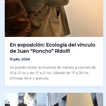
En exposición: Ecología del vínculo
de Juan “Poncho” Ridolfi
13 julio, 2026
Se puede visitar la muestra de martes a viernes de
10 a 13 hs y de 17 a 21 hs. Sábado de 17 a 20 hs.
Entrada libre y gratuita