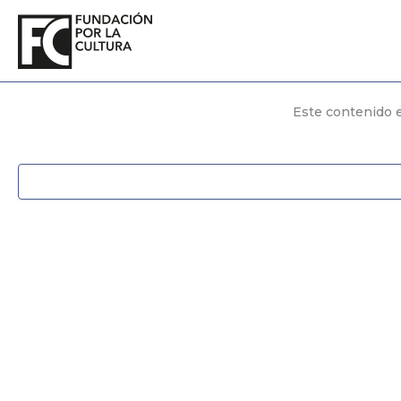
Ir
al
contenido
Este contenido e