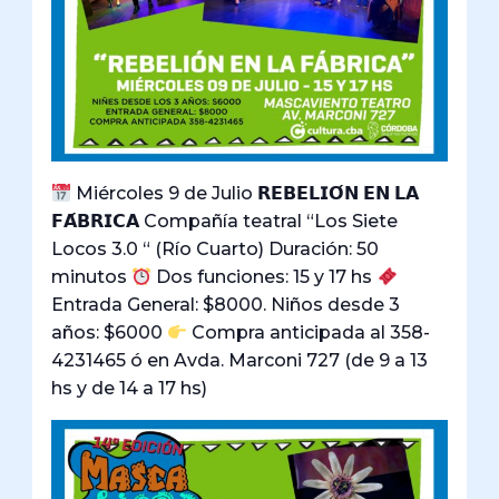
Miércoles 9 de Julio 𝗥𝗘𝗕𝗘𝗟𝗜𝗢́𝗡 𝗘𝗡 𝗟𝗔
𝗙𝗔́𝗕𝗥𝗜𝗖𝗔 Compañía teatral “Los Siete
Locos 3.0 “ (Río Cuarto) Duración: 50
minutos
Dos funciones: 15 y 17 hs
Entrada General: $8000. Niños desde 3
años: $6000
Compra anticipada al 358-
4231465 ó en Avda. Marconi 727 (de 9 a 13
hs y de 14 a 17 hs)