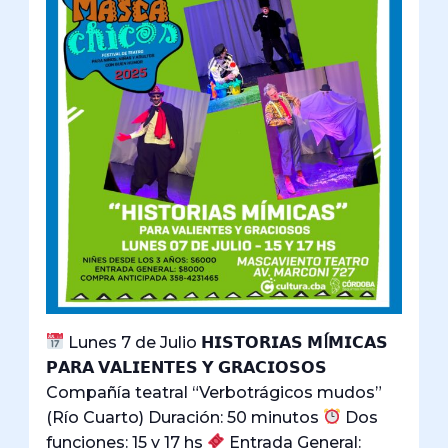
Lunes 7 de Julio 𝗛𝗜𝗦𝗧𝗢𝗥𝗜𝗔𝗦 𝗠
Í
𝗠𝗜𝗖𝗔𝗦
𝗣𝗔𝗥𝗔 𝗩𝗔𝗟𝗜𝗘𝗡𝗧𝗘𝗦 𝗬 𝗚𝗥𝗔𝗖𝗜𝗢𝗦𝗢𝗦
Compañía teatral “Verbotrágicos mudos”
(Río Cuarto) Duración: 50 minutos
Dos
funciones: 15 y 17 hs
Entrada General: