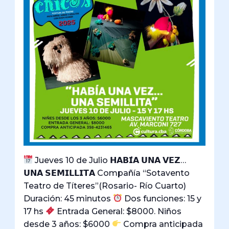
Jueves 10 de Julio 𝗛𝗔𝗕𝗜́𝗔 𝗨𝗡𝗔 𝗩𝗘𝗭…
𝗨𝗡𝗔 𝗦𝗘𝗠𝗜𝗟𝗟𝗜𝗧𝗔 Compañía “Sotavento
Teatro de Títeres”(Rosario- Río Cuarto)
Duración: 45 minutos
Dos funciones: 15 y
17 hs
Entrada General: $8000. Niños
desde 3 años: $6000
Compra anticipada