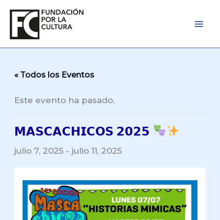
Ir
al
contenido
« Todos los Eventos
Este evento ha pasado.
𝗠𝗔𝗦𝗖𝗔𝗖𝗛𝗜𝗖𝗢𝗦 𝟮𝟬𝟮𝟱
julio 7, 2025
-
julio 11, 2025