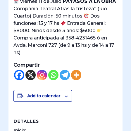
Viernes 11 de Julio 𝗣𝗔𝗬𝗔𝗦𝗢𝗦 𝗔 𝗟𝗔 𝗢𝗕𝗥𝗔
Compañía Teatral Atrás la tristeza” (Río
Cuarto) Duración: 50 minutos
Dos
funciones: 15 y 17 hs
Entrada General:
$8000. Niños desde 3 años: $6000
Compra anticipada al 358-4231465 ó en
Avda. Marconi 727 (de 9 a 13 hs y de 14 a 17
hs)
Compartir
Add to calendar
DETALLES
Inicio: