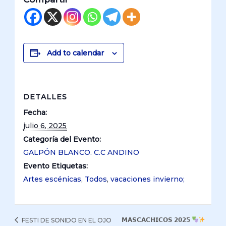
Add to calendar
DETALLES
Fecha:
julio 6, 2025
Categoría del Evento:
GALPÓN BLANCO. C.C ANDINO
Evento Etiquetas:
Artes escénicas
,
Todos
,
vacaciones invierno;
𝗠𝗔𝗦𝗖𝗔𝗖𝗛𝗜𝗖𝗢𝗦 𝟮𝟬𝟮𝟱
FESTI DE SONIDO EN EL OJO