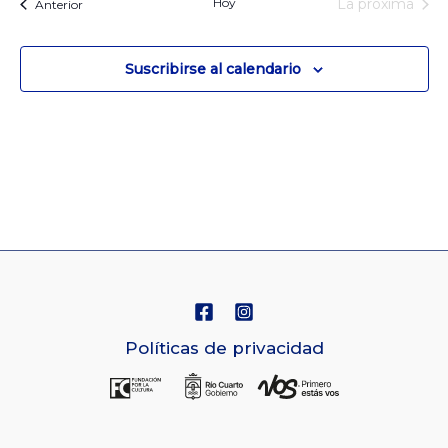
fecha.
Hoy
La próxima
Eventos
Anterior
y
Nav
Eventos
Vistas
Suscribirse al calendario
de
Navegaci
Políticas de privacidad