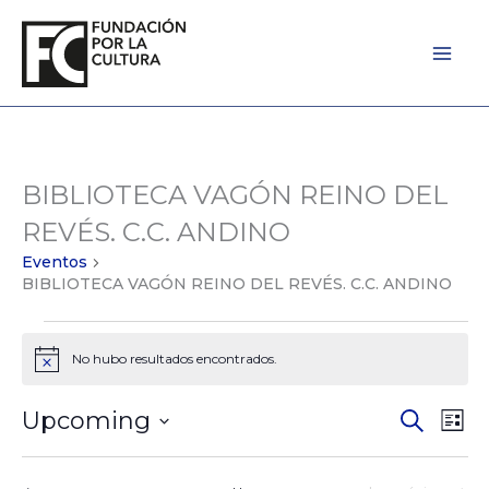
Ir
al
contenido
BIBLIOTECA VAGÓN REINO DEL
Eventos
REVÉS. C.C. ANDINO
Eventos
BIBLIOTECA VAGÓN REINO DEL REVÉS. C.C. ANDINO
No hubo resultados encontrados.
Notice
Upcoming
Eventos
Búsqued
Eve
Lista
Seleccionar
de
Vist
la
Búsqued
de