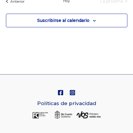
fecha.
Hoy
La próxima
Eventos
Anterior
y
Nav
Eventos
Vistas
Suscribirse al calendario
de
Navegaci
Políticas de privacidad