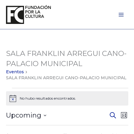
Ir
al
contenido
SALA FRANKLIN ARREGUI CANO-
Eventos
PALACIO MUNICIPAL
Eventos
SALA FRANKLIN ARREGUI CANO-PALACIO MUNICIPAL
No hubo resultados encontrados.
Notice
Upcoming
Eventos
Búsqued
Eve
Lista
Seleccionar
de
Vist
la
Búsqued
de