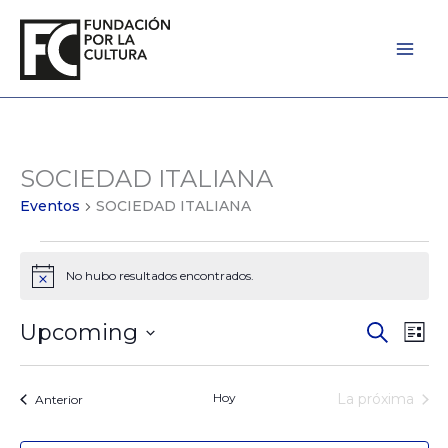
Ir
al
contenido
SOCIEDAD ITALIANA
Eventos
Eventos
SOCIEDAD ITALIANA
No hubo resultados encontrados.
Notice
Upcoming
Eventos
Búsqued
Eve
Lista
Seleccionar
de
Vist
la
Búsqued
de
fecha.
Hoy
La próxima
Eventos
Anterior
y
Nav
Eventos
Vistas