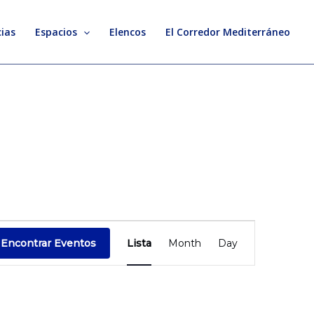
ias
Espacios
Elencos
El Corredor Mediterráneo
Evento
Encontrar Eventos
Lista
Month
Day
Vistas
de
Navegación