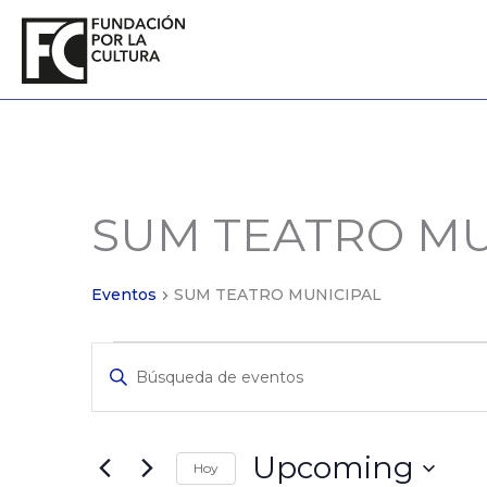
Ir
al
contenido
SUM TEATRO MU
Eventos
Eventos
SUM TEATRO MUNICIPAL
Eventos
Ingrese
de
La
Búsqueda
Clave.
y
Búsqueda
de
Vistas
Upcoming
Hoy
Eventos
de