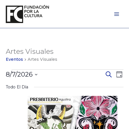
Ir
al
contenido
Artes Visuales
Eventos
for
Eventos
Artes Visuales
agosto
8/7/2026
Eventos
Búsqued
Eve
7,
Day
Seleccionar
de
Vist
2026
Todo El Día
la
Búsqued
de
fecha.
y
Nav
Vistas
de
Navegaci