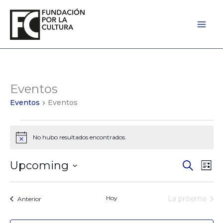
Ir
al
contenido
Eventos
Eventos
Eventos
Eventos
No hubo resultados encontrados.
Notice
Upcoming
Eventos
Búsqued
Eve
Lista
Seleccionar
de
Vist
la
Búsqued
de
fecha.
Hoy
La próxima
Eventos
Anterior
y
Nav
Eventos
Vistas