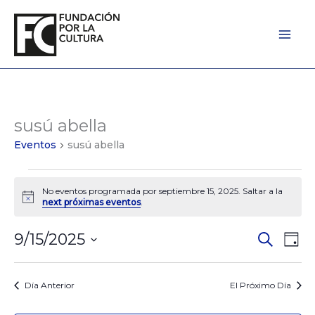
Ir
al
contenido
susú abella
Eventos
for
Eventos
susú abella
septiembre
15,
No eventos programada por septiembre 15, 2025. Saltar a la
2025
Notice
next próximas eventos
.
9/15/2025
Eventos
Búsqued
Eve
Day
Seleccionar
de
Vist
la
Búsqued
de
fecha.
Día Anterior
El Próximo Día
y
Nav