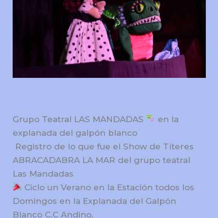
Grupo Teatral LAS MANDADAS
en la
explanada del galpón blanco
Registro de lo que fue el Show de Títeres
ABRACADABRA LA MAR del grupo teatral
Las Mandadas
Ciclo un Verano en la Estación todos los
Domingos en la Explanada del Galpón
Blanco C.C Andino.