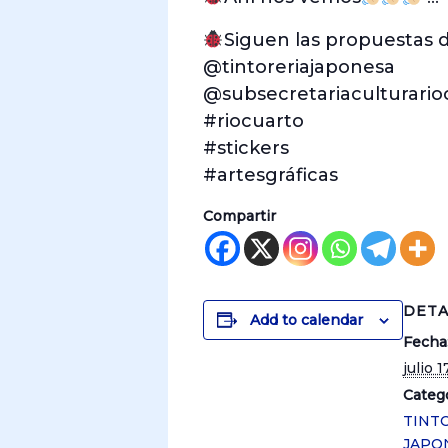
Siguen las propuestas d
@tintoreriajaponesa
@subsecretariaculturario
#riocuarto
#stickers
#artesgráficas
Compartir
DETA
Add to calendar
Fecha
julio 
Catego
TINT
JAPO