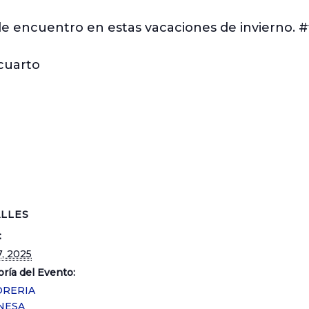
e encuentro en estas vacaciones de invierno. #
cuarto
LLES
:
17, 2025
ría del Evento:
ORERIA
NESA