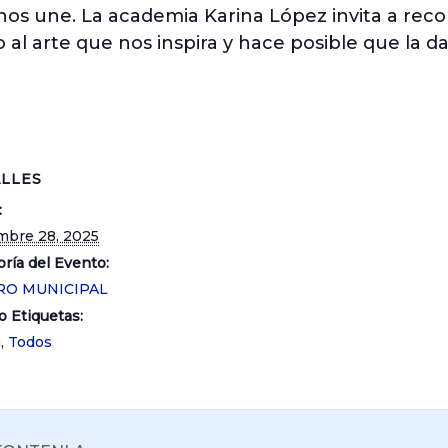
os une. La academia Karina López invita a recor
l arte que nos inspira y hace posible que la dan
LLES
:
mbre 28, 2025
ría del Evento:
RO MUNICIPAL
o Etiquetas:
a
,
Todos