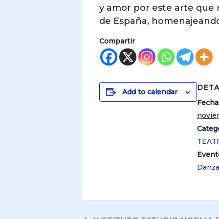
y amor por este arte que n
de España, homenajeando a
Compartir
DETA
Add to calendar
Fecha
novie
Catego
TEAT
Event
Danz