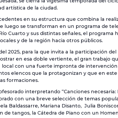
Quesada, se cierra la vigésima temporada del cic
ad artística de la ciudad.
cedentes en su estructura que combina la reali
e luego se transforman en un programa de telev
e Río Cuarto y sus distintas señales, el programa
locales y de la región hacia otros públicos.
el 2025, para la que invita a la participación del
strar en esa doble vertiente, el gran trabajo q
va local con una fuerte impronta de intervención
intos elencos que la protagonizan y que en este
tas formaciones.
rofesorado interpretando “Canciones necesaria
sorado con una breve selección de temas popula
ela Baldassarre, Mariana Disanto, Julia Bonisc
ón de tangos, la Cátedra de Piano con un Homen