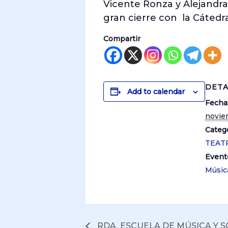
Vicente Ronza y Alejandra 
gran cierre con la Cátedr
Compartir
DETA
Add to calendar
Fecha
novie
Catego
TEAT
Event
Músic
RDA. ESCUELA DE MÚSICA Y 