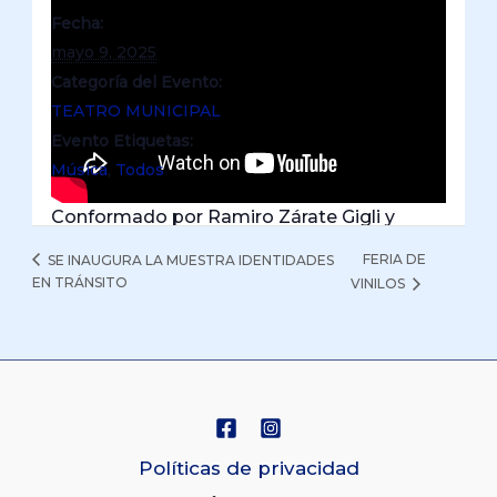
Fecha:
mayo 9, 2025
Categoría del Evento:
TEATRO MUNICIPAL
Evento Etiquetas:
Música
,
Todos
Conformado por Ramiro Zárate Gigli y
Mauro Sarachian, CheChelos reinterpreta
FERIA DE
SE INAUGURA LA MUESTRA IDENTIDADES
chacareras, zambas, vidalas y ritmos
EN TRÁNSITO
VINILOS
populares con una mirada contemporánea,
donde el violonchelo es protagonista
absoluto. Su espectáculo es una
experiencia sonora y visual, que invita tanto
a la contemplación como al baile.
Compartir
Políticas de privacidad