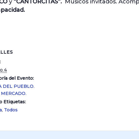
ACO
y
“CANTORCITAS”.
Músicos invitados. Acom
apacidad.
LLES
:
o 4
ría del Evento:
A DEL PUEBLO.
O MERCADO.
o Etiquetas:
a
,
Todos