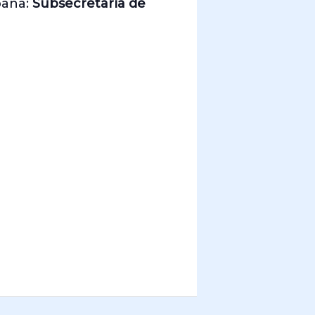
paña:
Subsecretaría de