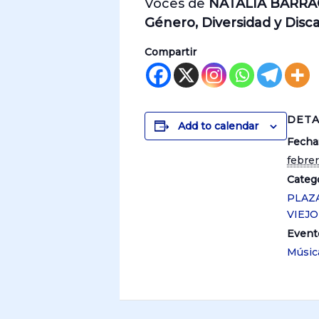
Voces de
NATALIA BARR
Género, Diversidad y Disc
Compartir
DETA
Add to calendar
Fecha
febrer
Catego
PLAZ
VIEJ
Event
Músic