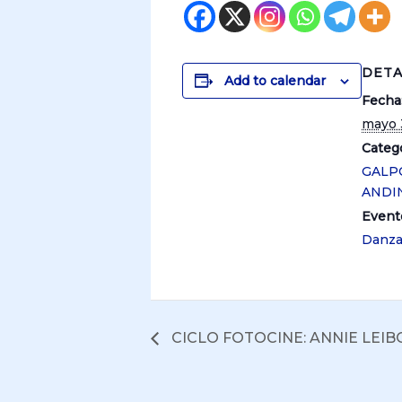
DETA
Add to calendar
Fecha
mayo 
Catego
GALP
ANDI
Event
Danz
CICLO FOTOCINE: ANNIE LEIBO