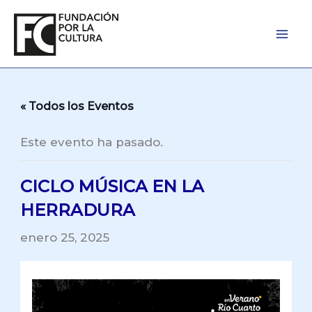
Ir
al
contenido
« Todos los Eventos
Este evento ha pasado.
CICLO MÚSICA EN LA
HERRADURA
enero 25, 2025