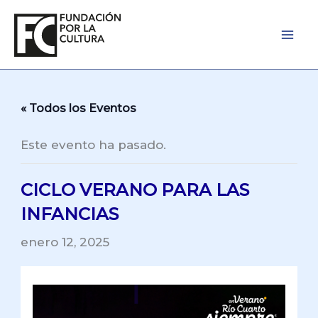
Ir
al
contenido
« Todos los Eventos
Este evento ha pasado.
CICLO VERANO PARA LAS
INFANCIAS
enero 12, 2025