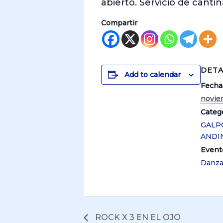
abierto. Servicio de cantin
Compartir
DETA
Add to calendar
Fecha
novie
Catego
GALP
ANDI
Event
Danz
ROCK X 3 EN EL OJO