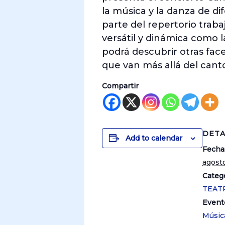
la música y la danza de di
parte del repertorio traba
versátil y dinámica como 
podrá descubrir otras fac
que van más allá del cant
Compartir
DETA
Add to calendar
Fecha
agost
Catego
TEAT
Event
Músic