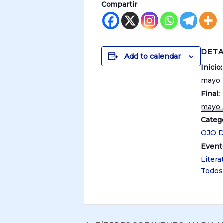
Compartir
DETA
Add to calendar
Inicio:
mayo 
Final:
mayo 
Catego
OJO 
Event
Litera
Todos