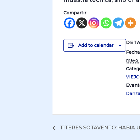
muestra técnica, sino una
Compartir
DETA
Add to calendar
Fecha
mayo 
Catego
VIEJ
Event
Danz
TÍTERES SOTAVENTO: HABIA U