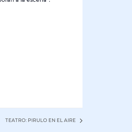
oran a la escena”.
TEATRO: PIRULO EN EL AIRE