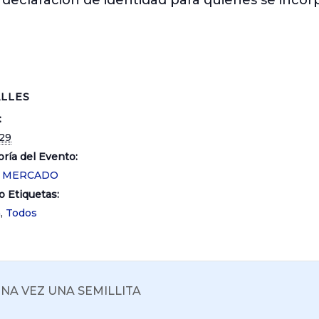
 declaración de identidad para quienes se incorp
LLES
:
29
ría del Evento:
O MERCADO
o Etiquetas:
a
,
Todos
NA VEZ UNA SEMILLITA