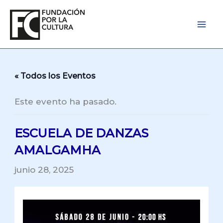
Ir
al
contenido
« Todos los Eventos
Este evento ha pasado.
ESCUELA DE DANZAS
AMALGAMHA
junio 28, 2025