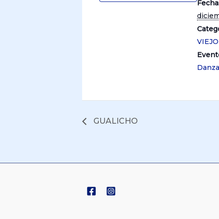
Fecha
dicie
Catego
VIEJ
Event
Danz
GUALICHO