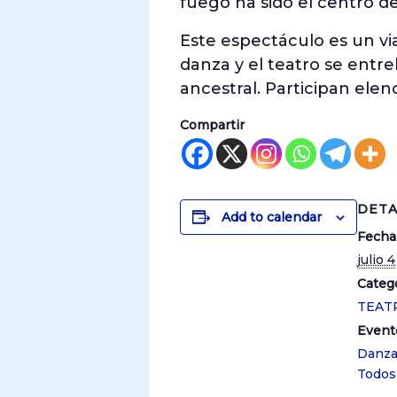
fuego ha sido el centro de 
Este espectáculo es un via
danza y el teatro se entre
ancestral. Participan elenc
Compartir
DETA
Add to calendar
Fecha
julio 4
Catego
TEAT
Event
Danz
Todos