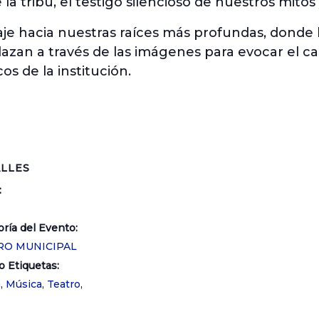
la tribu, el testigo silencioso de nuestros mitos 
je hacia nuestras raíces más profundas, donde la
lazan a través de las imágenes para evocar el c
os de la institución.
LLES
:
ría del Evento:
RO MUNICIPAL
o Etiquetas:
a
,
Música
,
Teatro
,