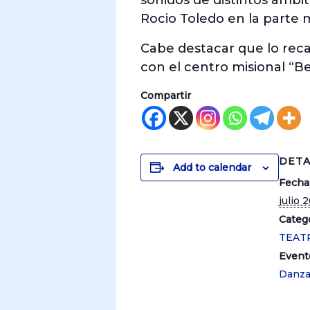
sonidos de distintos ámbi
Rocio Toledo en la parte 
Cabe destacar que lo reca
con el centro misional “
Compartir
DETA
Add to calendar
Fecha
julio 
Catego
TEAT
Event
Danz