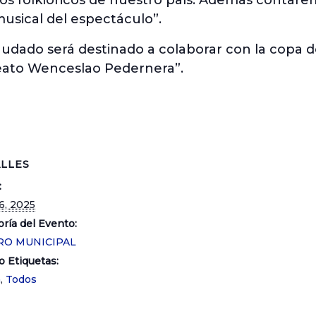
tos folklóricos de nuestro país. Además contare
musical del espectáculo”.
udado será destinado a colaborar con la copa de
Beato Wenceslao Pedernera”.
LLES
:
26, 2025
ría del Evento:
RO MUNICIPAL
o Etiquetas:
a
,
Todos