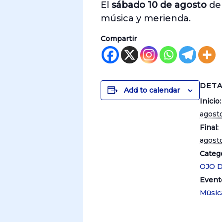
El
sábado 10 de agosto
de
música y merienda.
Compartir
DETA
Add to calendar
Inicio:
agosto
Final:
agosto
Catego
OJO 
Event
Músic