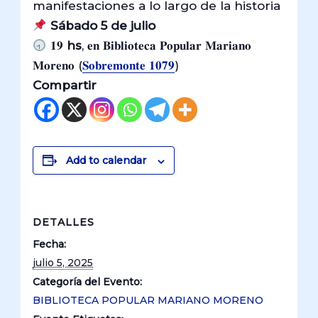
manifestaciones a lo largo de la historia
Sábado 5 de julio
𝟏𝟗
hs
, 𝐞𝐧 𝐁𝐢𝐛𝐥𝐢𝐨𝐭𝐞𝐜𝐚 𝐏𝐨𝐩𝐮𝐥𝐚𝐫 𝐌𝐚𝐫𝐢𝐚𝐧𝐨
𝐌𝐨𝐫𝐞𝐧𝐨 (
𝐒𝐨𝐛𝐫𝐞𝐦𝐨𝐧𝐭𝐞 𝟏𝟎𝟕𝟗
)
Compartir
Add to calendar
DETALLES
Fecha:
julio 5, 2025
Categoría del Evento:
BIBLIOTECA POPULAR MARIANO MORENO