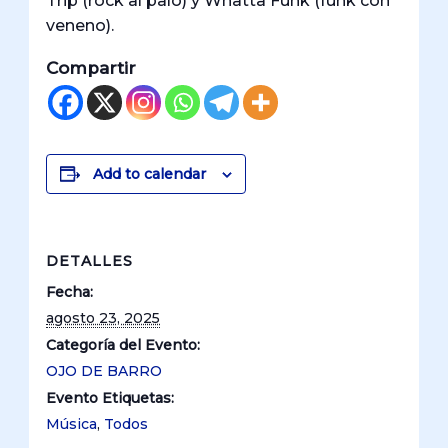
Trip (rock al palo) y Whatta Funk (funk con
veneno).
Compartir
Add to calendar
DETALLES
Fecha:
agosto 23, 2025
Categoría del Evento:
OJO DE BARRO
Evento Etiquetas:
Música
,
Todos