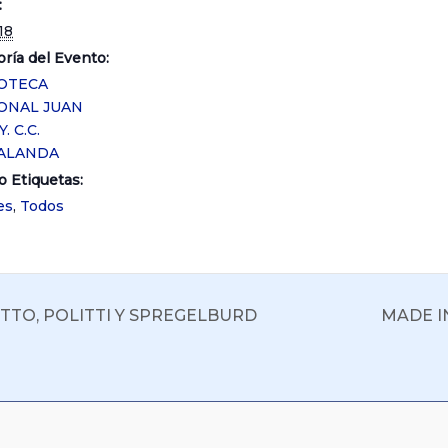
:
18
ría del Evento:
IOTECA
ONAL JUAN
. C.C.
ALANDA
o Etiquetas:
es
,
Todos
TTO, POLITTI Y SPREGELBURD
MADE I