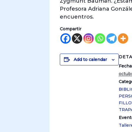
Zygmunt Bauman. ¿Estamos 
Profesora Adriana González
encuentros.
Compartir
DETA
Add to calendar
Fecha
octub
Catego
BIBL
PERS
FILLOY
TRAP
Event
Taller