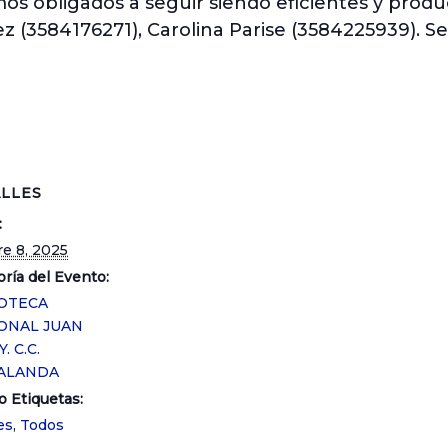
obligados a seguir siendo eficientes y produc
 (3584176271), Carolina Parise (3584225939). Se
LLES
:
re 8, 2025
ría del Evento:
IOTECA
ONAL JUAN
. C.C.
ALANDA
o Etiquetas:
es
,
Todos