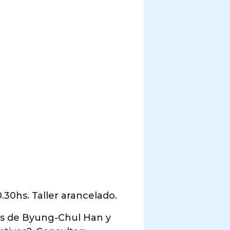
0.30hs. Taller arancelado.
ras de Byung-Chul Han y