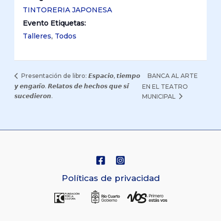
TINTORERIA JAPONESA
Evento Etiquetas:
Talleres
,
Todos
BANCA AL ARTE
Presentación de libro: 𝙀𝙨𝙥𝙖𝙘𝙞𝙤, 𝙩𝙞𝙚𝙢𝙥𝙤
𝙮 𝙚𝙣𝙜𝙖𝙣̃𝙤. 𝙍𝙚𝙡𝙖𝙩𝙤𝙨 𝙙𝙚 𝙝𝙚𝙘𝙝𝙤𝙨 𝙦𝙪𝙚 𝙨𝙞́
EN EL TEATRO
𝙨𝙪𝙘𝙚𝙙𝙞𝙚𝙧𝙤𝙣.
MUNICIPAL
Políticas de privacidad