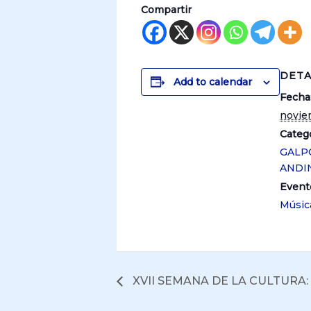
Compartir
DETA
Add to calendar
Fecha
novie
Catego
GALP
ANDI
Event
Músic
XVII SEMANA DE LA CULTURA