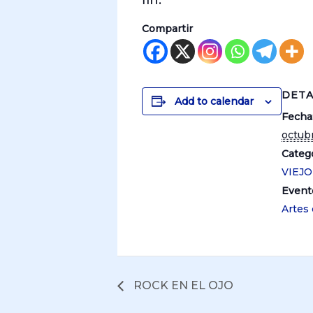
fin.
Compartir
DETA
Add to calendar
Fecha
octubr
Catego
VIEJ
Event
Artes
ROCK EN EL OJO