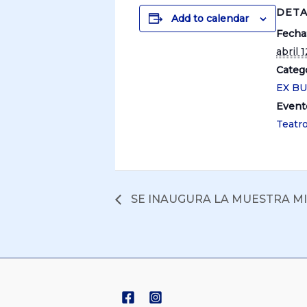
DETA
Add to calendar
Fecha
abril 1
Catego
EX B
Event
Teatr
SE INAUGURA LA MUESTRA M