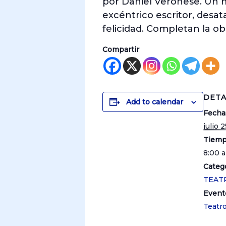
por Daniel Veronese. Un m
excéntrico escritor, desat
felicidad. Completan la o
Compartir
DETA
Add to calendar
Fecha
julio 2
Tiemp
8:00 
Catego
TEAT
Event
Teatr