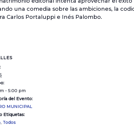
atrimonio editorial intenta aprovechar el éxit
ando una comedia sobre las ambiciones, la codici
bra Carlos Portaluppi e Inés Palombo.
LLES
:
5
o:
am - 5:00 pm
ría del Evento:
RO MUNICIPAL
o Etiquetas:
o
,
Todos