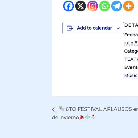
DETA
Add to calendar
Fecha
julio 
Catego
TEAT
Event
Músic
6TO FESTIVAL APLAUSOS en
de invierno