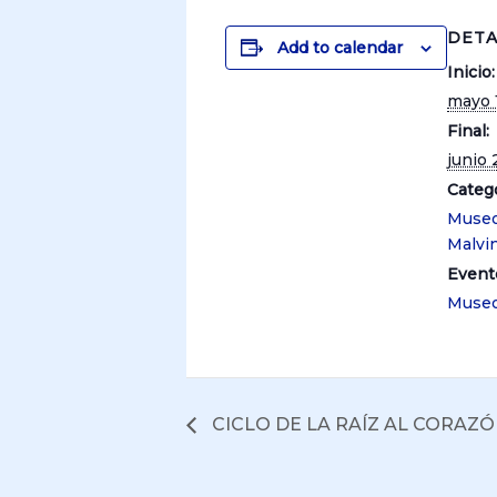
DETA
Add to calendar
Inicio:
mayo 
Final:
junio 
Catego
Museo
Malvi
Event
Muse
CICLO DE LA RAÍZ AL CORAZ