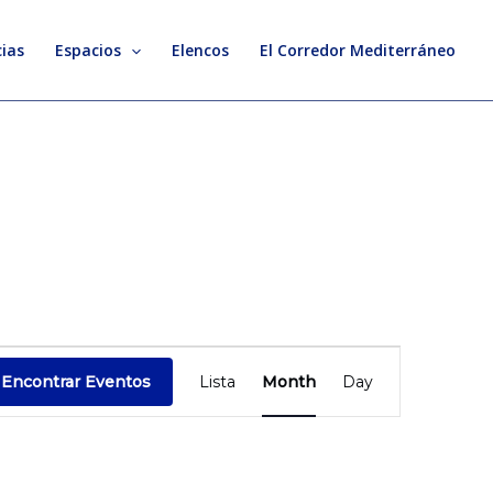
ias
Espacios
Elencos
El Corredor Mediterráneo
SÁBADO
DOMINGO
Evento
Encontrar Eventos
Lista
Month
Day
Vistas
de
Navegación