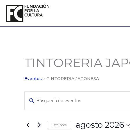
Ir
al
contenido
LUNES
MARTES
MI
TINTORERIA JA
Eventos
Eventos
TINTORERIA JAPONESA
Eventos
Ingrese
de
La
Búsqueda
Clave.
y
Búsqueda
de
Vistas
agosto 2026
Este mes
Eventos
de