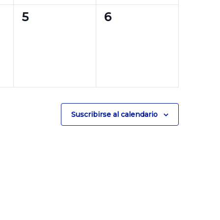
0
0
5
6
eventos,
eventos,
Suscribirse al calendario