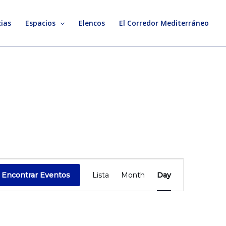
ias
Espacios
Elencos
El Corredor Mediterráneo
Evento
Encontrar Eventos
Lista
Month
Day
Vistas
de
Navegación