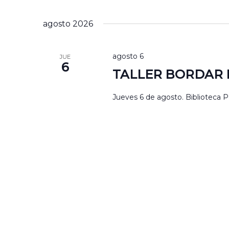
por
Seleccionar
Navegación
palabra
la
agosto 2026
Clave.
fecha.
agosto 6
JUE
6
TALLER BORDAR 
Jueves 6 de agosto. Biblioteca Pe