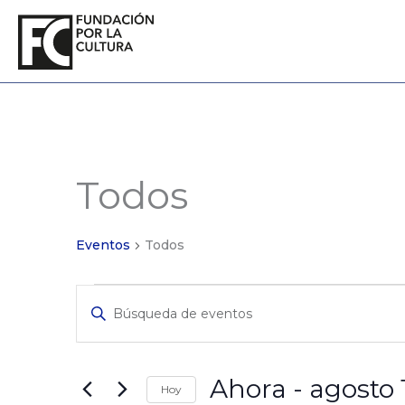
Ir
al
contenido
Todos
Eventos
Eventos
Todos
Eventos
Ingrese
de
La
Búsqueda
Clave.
y
Búsqueda
de
Vistas
Ahora
 - 
agosto 
Hoy
Eventos
de