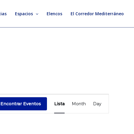
ias
Espacios
Elencos
El Corredor Mediterráneo
Evento
Encontrar Eventos
Lista
Month
Day
Vistas
de
Navegación