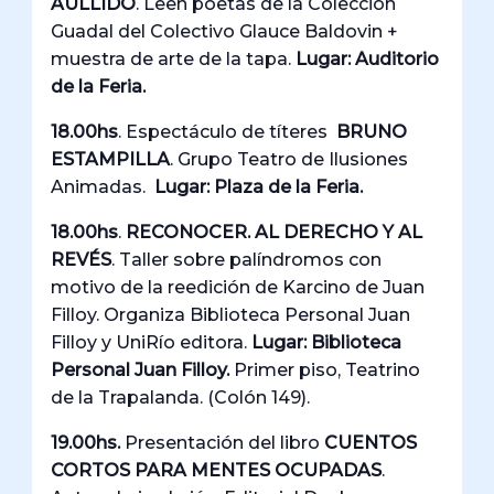
AULLIDO
. Leen poetas de la Colección
Guadal del Colectivo Glauce Baldovin +
muestra de arte de la tapa.
Lugar: Auditorio
de la Feria.
18.00hs
. Espectáculo de títeres
BRUNO
ESTAMPILLA
. Grupo Teatro de Ilusiones
Animadas.
Lugar: Plaza de la Feria.
18.00hs
.
RECONOCER. AL DERECHO Y AL
REVÉS
. Taller sobre palíndromos con
motivo de la reedición de Karcino de Juan
Filloy. Organiza Biblioteca Personal Juan
Filloy y UniRío editora.
Lugar:
Biblioteca
Personal Juan Filloy.
Primer piso, Teatrino
de la Trapalanda. (Colón 149).
19.00hs.
Presentación del libro
CUENTOS
CORTOS PARA MENTES OCUPADAS
.