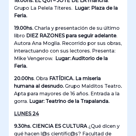
18.00hs. EL QUI – JOTE DE LA mancha
.
Grupo La Pelela Títeres.
Lugar: Plaza de la
Feria.
19.00hs.
Charla y presentación de su último
libro
DIEZ RAZONES para seguir adelante
.
Autora Ana Moglia. Recorrido por sus obras,
interactuando con sus lectores. Presenta:
Mike Vengerow.
Lugar: Auditorio de la
Feria.
20.00hs
. Obra
FATÍDICA. La miseria
humana al desnudo.
Grupo Malditos Teatro
.
Apta para mayores de 16 años. Entrada a la
gorra.
Lugar: Teatrino de la Trapalanda.
LUNES 24
9.30hs. CIENCIA ES CULTURA
¿Qué dicen y
qué hacen l@s científic@s? Facultad de