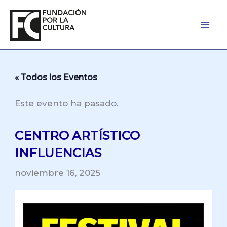
Ir
al
contenido
« Todos los Eventos
Este evento ha pasado.
CENTRO ARTÍSTICO
INFLUENCIAS
noviembre 16, 2025