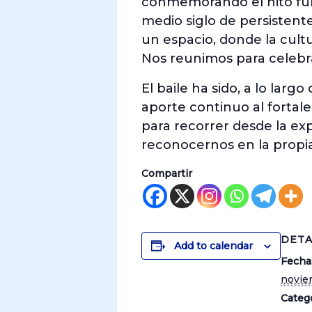
conmemorando el hito fun
medio siglo de persistent
un espacio, donde la cul
Nos reunimos para celebra
El baile ha sido, a lo larg
aporte continuo al fortal
para recorrer desde la exp
reconocernos en la propia
Compartir
DETA
Add to calendar
Fecha
novie
Catego