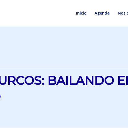
Inicio
Agenda
Notic
URCOS: BAILANDO E
D