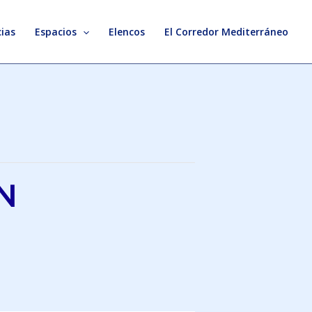
ias
Espacios
Elencos
El Corredor Mediterráneo
N