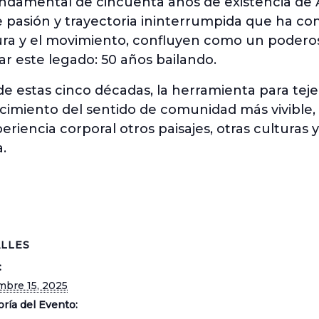
damental de cincuenta años de existencia de 
e pasión y trayectoria ininterrumpida que ha co
tura y el movimiento, confluyen como un poder
r este legado: 50 años bailando.
o de estas cinco décadas, la herramienta para tej
ecimiento del sentido de comunidad más vivible,
eriencia corporal otros paisajes, otras culturas
.
LLES
:
mbre 15, 2025
ría del Evento: